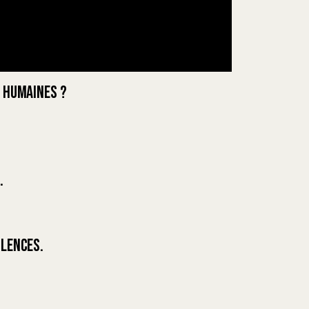
s humaines ?
.
ilences.