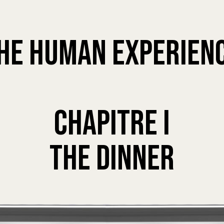
he human experien
chapitre I
THE Dinner